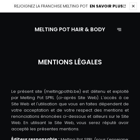
REJOIGNEZ LA
FRANCHISE MELTING POT
EN SAVOIR PLUS
MELTING POT HAIR & BODY
MENTIONS LÉGALES
Le présent site (meltingpothb.be) est détenu et exploité
par Melting Pot SPRL (ci-après Site Web). L'accès à ce
Site Web et l'utilisation que vous en faites dépendent de
votre acceptation et de votre respect des mentions et
renonciations énoncées ci-dessous et ailleurs sur le Site
Web. En utilisant le Site Web, vous serez réputé avoir
accepté les présentes mentions.
Éditeur responsable :
Melting Pot SPRL (sous l'enseigne: